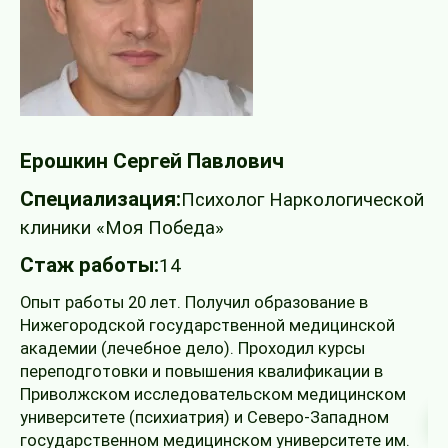
А
Ерошкин Сергей Павлович
С
Специализация:
Психолог Наркологической
Н
клиники «Моя Победа»
С
Стаж работы:
14
Аб
Опыт работы 20 лет. Получил образование в
ба
Нижегородской государственной медицинской
До
академии (лечебное дело). Проходил курсы
го
переподготовки и повышения квалификации в
Приволжском исследовательском медицинском
университете (психиатрия) и Северо-Западном
государственном медицинском университете им.